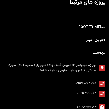
پروژه های مرتبط
POTENTI PARTURIENT PARTURIE
ACCESSORIES
FOOTER MENU
آخرین اخبار
فهرست
تهران، کیلومتر 12 اتوبان فتح، جاده شهریار (سعید آباد) شهرک
صنعتی گلگون، بلوار جنوبی ، بلوک 1045
09128878075
09194662684
02165612454