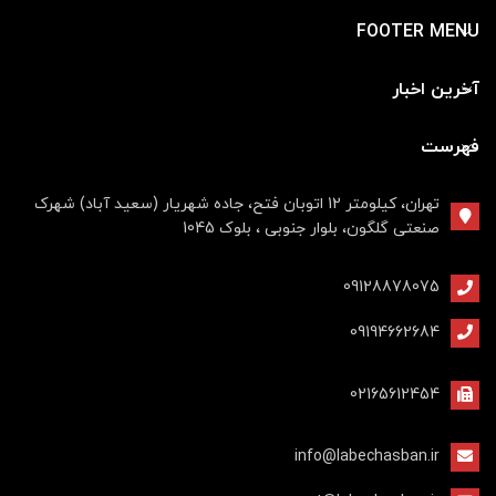
FOOTER MENU
آخرین اخبار
فهرست
تهران، کیلومتر 12 اتوبان فتح، جاده شهریار (سعید آباد) شهرک
صنعتی گلگون، بلوار جنوبی ، بلوک 1045
09128878075
09194662684
02165612454
info@labechasban.ir