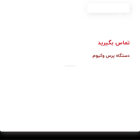
خانه
ماشین آلات
دستگاه پرس وکیوم
تماس بگیرید
دستگاه پرس وکیوم
ابعاد ۱/۴۰ * ۲/۷۰ – ۱/۴۰ * ۲/۵۰
قابلیت وکیوم MDF در ۳ دقیقه
داراری پانل کنترل دیجیتال لمسی
تنظیم دستگاه توسط سیستم PLC
دسته:
ماشین آلات