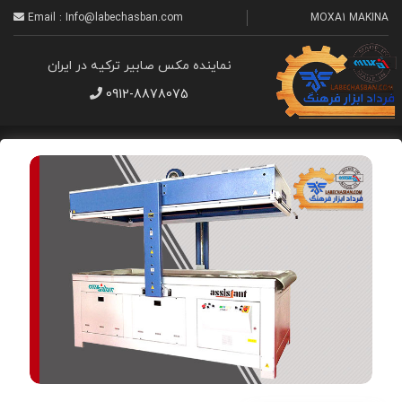
Email : Info@labechasban.com
MOXA1 MAKINA
نماینده مکس صابیر ترکیه در ایران
0912-8878075